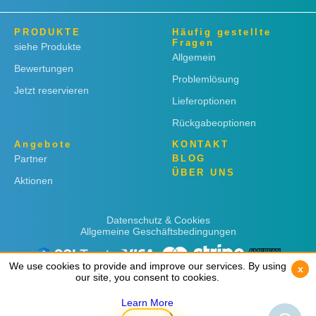
PRODUKTE
Häufig gestellte
Fragen
siehe Produkte
Allgemein
Bewertungen
Problemlösung
Jetzt reservieren
Lieferoptionen
Rückgabeoptionen
Angebote
KONTAKT
Partner
BLOG
ÜBER UNS
Aktionen
Datenschutz & Cookies
Allgemeine Geschäftsbedingungen
We use cookies to provide and improve our services. By using
We use cookies to provide and improve our services. By using
x
x
our site, you consent to cookies.
our site, you consent to cookies.
Learn More
Learn More