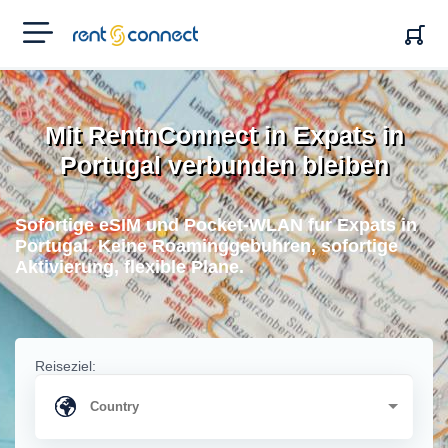
RENT'N
CONNECT
Mit RentnConnect in Expats in
Portugal verbunden bleiben
Sofortige eSIM und Pocket-WLAN fur Expats in
Portugal. Keine Roaminggebuhren, sofortige
Aktivierung, flexible Plane.
Reiseziel: