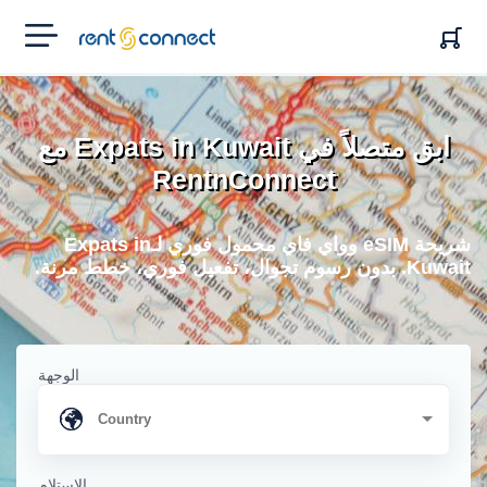
RENT'N
CONNECT
ابق متصلاً في Expats in Kuwait مع
RentnConnect
شريحة eSIM وواي فاي محمول فوري لـExpats in
Kuwait. بدون رسوم تجوال، تفعيل فوري، خطط مرنة.
الوجهة
الاستلام