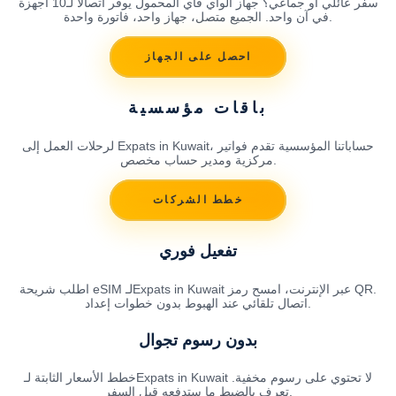
سفر عائلي أو جماعي؟ جهاز الواي فاي المحمول يوفر اتصالاً لـ10 أجهزة
في آن واحد. الجميع متصل، جهاز واحد، فاتورة واحدة.
احصل على الجهاز
باقات مؤسسية
لرحلات العمل إلى Expats in Kuwait، حساباتنا المؤسسية تقدم فواتير
مركزية ومدير حساب مخصص.
خطط الشركات
تفعيل فوري
اطلب شريحة eSIM لـExpats in Kuwait عبر الإنترنت، امسح رمز QR.
اتصال تلقائي عند الهبوط بدون خطوات إعداد.
بدون رسوم تجوال
خطط الأسعار الثابتة لـExpats in Kuwait لا تحتوي على رسوم مخفية.
تعرف بالضبط ما ستدفعه قبل السفر.