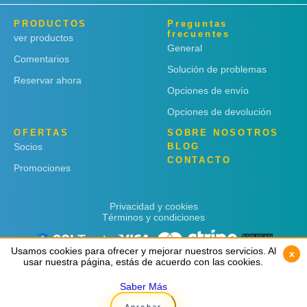
PRODUCTOS
Preguntas
frecuentes
ver productos
General
Comentarios
Solución de problemas
Reservar ahora
Opciones de envío
Opciones de devolución
OFERTAS
SOBRE NOSOTROS
Socios
BLOG
CONTACTO
Promociones
Privacidad y cookies
Términos y condiciones
Usamos cookies para ofrecer y mejorar nuestros servicios. Al
Usamos cookies para ofrecer y mejorar nuestros servicios. Al
x
x
usar nuestra página, estás de acuerdo con las cookies.
usar nuestra página, estás de acuerdo con las cookies.
Saber Más
Saber Más
Copyright © 2019
Rent 'n Connect
Aprobar
Aprobar