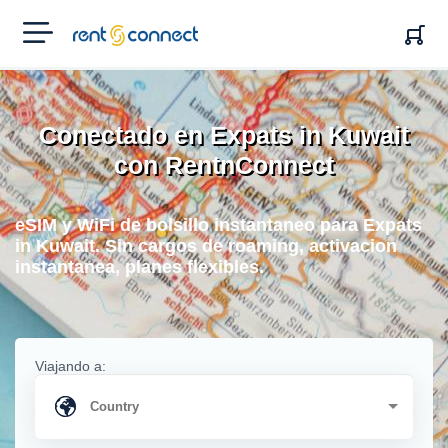
RENT'N
CONNECT
Conectado en Expats in Kuwait
con RentnConnect
eSIM y WiFi de bolsillo instantaneo para Expats
in Kuwait. Sin cargos de roaming, activacion
instantanea, planes flexibles.
Viajando a: