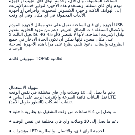
الساخنة المحمولة، واي فاي، وخدمة الواي فاي الجيب أو أجهزة
مودم واي فاي متنقلة. وتستخدم هذه الأجهزة لتوفير خدمة الإنترنت
إلى الهواتف الذكية وأجهزة الكمبيوتر المحمولة، وأقراص أو أجهزة
الألعاب المحمولة في أي مكان وفي أي وقت.
أجهزة واي فاي الساخنة تعمل على نحو مماثل لأجهزة المودم USB
والاتصال المتنقلة ذات النطاق العريض دعم من مزود الخلوية لتقديم
الجيل الثالث 3G، 4G أو 4.5G تبادل الإنترنت الساخنة. لأنها لا تقتصر
على مكان معين، فإنها يمكن أن تكون الحياة الادخار في جميع
الظروف والبيئات. دعونا نلقي نظرة على مزايا هذه الأجهزة الساخنة
المتنقلة.
سبوتيفي قائمة TOP50 العالمية
سهولة الاستعمال
دعم ما يصل إلى 10 وصلات واي فاي مختلفة في نفس الوقت
● نقل البيانات فائقة السرعة والإنترنت الربط على أساس LTE
(التطور طويل الأمد) تقنيات الشبكات.
● ما يصل إلى 4-6 ساعات من وقت التشغيل مع بطارية داخلية.
● دعم ما يصل إلى 10 وصلات واي فاي مختلفة في نفس الوقت.
● مؤشرات LED لخدمة الواي فاي، والاتصال، والبطارية.