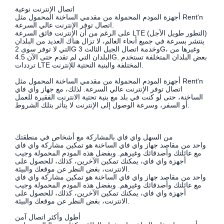
اتصال الإنترنت نوعية
أجهزة المودم المحمولة من مقدمي الساخنة المحمول مثل Rent'n
اتصال توفر الإنترنت عالي السرعة.
على الرغم من أن الإنترنت فائق السرعة LTE (التطور طويل الأجل)
ينتشر بسرعة في جميع أنحاء العالم، لا تزال هناك العديد من البلدان
التي لا توفر سوى 2G وخدمة اتصال الجيل الثالث 3G، وغيرها من
البلدان التي لم تقدم حتى الآن 4.5G. بعض البلدان المتخلفة تستخدم
ترددات LTE المختلفة والبنية التحتية للإنترنت.
أجهزة المودم المحمولة من مقدمي الساخنة المحمول مثل Rent'n
اتصال توفر الإنترنت عالي السرعة. لذلك، مع جهاز واي فاي
الساخنة، حتى لو كنت في بلد مع بنية تحتية الانترنت الفقيرة للعمل
أو السفر، وسرعة الوصول إلى الإنترنت لا يتأثر بتلك الشروط.
من السهل واي فاي بالمشاركة مع أشخاص في منطقتك
واحد من مقاصد جهاز واي فاي الساخنة هو تمكين مشاركة واي فاي
مع عائلتك وأصدقائك وغيرهم. وبفضل هذه المودم المحمولة وجيب
أجهزة واي فاي، يمكنك تمكين الآخرين، كذلك، للحصول على
الانترنت، بغض النظر عن موقعك والبيئة.
واحد من مقاصد جهاز واي فاي الساخنة هو تمكين مشاركة واي فاي
مع عائلتك وأصدقائك وغيرهم. وبفضل هذه المودم المحمولة وجيب
أجهزة واي فاي، يمكنك تمكين الآخرين، كذلك، للحصول على
الانترنت، بغض النظر عن موقعك والبيئة.
أطول وأكثر اتصال آمن