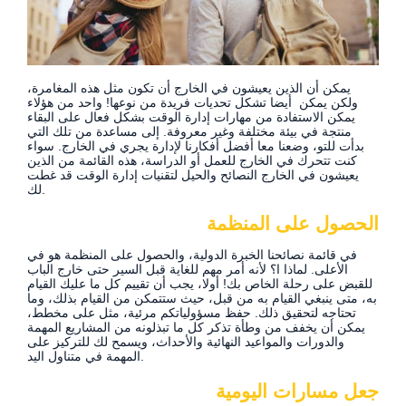
يمكن أن الذين يعيشون في الخارج أن تكون مثل هذه المغامرة،
ولكن يمكن أيضا تشكل تحديات فريدة من نوعها! واحد من هؤلاء
يمكن الاستفادة من مهارات إدارة الوقت بشكل فعال على البقاء
منتجة في بيئة مختلفة وغير معروفة. إلى مساعدة من تلك التي
بدأت للتو، وضعنا معا أفضل أفكارنا لإدارة يجري في الخارج. سواء
كنت تتحرك في الخارج للعمل أو الدراسة، هذه القائمة من الذين
يعيشون في الخارج النصائح والحيل لتقنيات إدارة الوقت قد غطت
لك.
الحصول على المنظمة
في قائمة نصائحنا الخبرة الدولية، والحصول على المنظمة هو في
الأعلى. لماذا ا؟ لأنه أمر مهم للغاية قبل السير حتى خارج الباب
للقبض على رحلة الخاص بك! أولا، يجب أن تقييم كل ما عليك القيام
به، متى ينبغي القيام به من قبل، حيث ستتمكن من القيام بذلك، وما
تحتاجه لتحقيق ذلك. حفظ مسؤولياتكم مرئية، مثل على مخطط،
يمكن أن يخفف من وطأة تذكر كل ما تبذلونه من المشاريع المهمة
والدورات والمواعيد النهائية والأحداث، ويسمح لك للتركيز على
المهمة في متناول اليد.
جعل مسارات اليومية