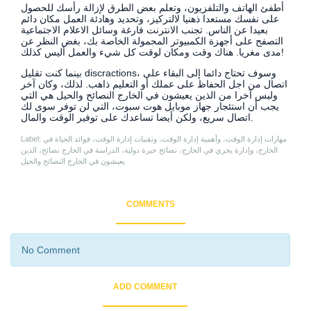
أطفئ الهاتف والتلفزيون، وتعلم بعض الطرق لإزالة رأسك للحصول
على نفسك مستعدا ذهنيا لالتركيز، وتحديد وهادئة العمل مكان دائم
بعيدا عن الناس. تجنب الانترنت فارغة وسائل الاعلام الاجتماعية
التصفح على أجهزة الكمبيوتر المحمولة الخاصة بك، بغض النظر عن
مدى مغريا. هناك وقت ومكان لوقت كل شيء والعمل أليس كذلك!
بينما كنت تقليل discractions، وسوف تحتاج دائما إلى البقاء على
اتصال من اجل الحفاظ على عملك أو التعليم ذاهب. لذلك، وكان آخر
وليس آخرا من الذين يعيشون في الخارج النصائح والحيل هي التي
يجب أن استئجار جهاز موبايل هوت سبوت، التي لن توفر سوى لك
اتصال سريع، ولكن أيضا تساعدك على توفير الوقت والمال.
Label: مهارات إدارة الوقت، وأهمية إدارة الوقت، وتقنيات إدارة الوقت، فوائد الحياة في
الخارج، وإدارة يجري في الخارج، نصائح خبرة دولية، الدراسة في الخارج نصائح، الذين
يعيشون في الخارج النصائح والحيل
COMMENTS
No Comment
ADD COMMENT