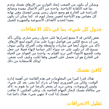
ويمكن أن يكون من الصعب إيجاد التوازن بين الإرهاق نفسك وعدم
بما فيه الكفاية الإنتاجية. واحدة من أكثر الأعمال مفيدة ونصائح
للدراسة في الخارج هو وضع جدول زمني يومي لنفسك وفي نهاية
كل مقياس يوم الإنتاجية لتعيين مسار ليوم غد. كما يمكن أن يكون
مفيدا لتحديد الأهداف الأسبوعية والشهرية للعمل.
جدول كل شيء، بما في ذلك الاعفاءات
بعض الناس قد لا يتمتع إصرارها على جدول زمني صارم، ولكن تأكد
من أن يدمج الكثير من فواصل دوريا على مدار اليوم لمنع الإرهاق.
تأكد من جدول أيضا في مباريات وأنشطة وقت الفراغ، والتي سوف
تسمح لك أن تكون على حد سواء أكثر حماسا لإنهاء فضلا عن جعل
وقت للجميع الأشياء التي تريد القيام به. واحدة من الفوائد من الحياة
في الخارج هو أن تحصل على العيش وفقا لكنت وكيف كنت تشعر،
وذلك للاستفادة من ذلك!
كافئ نفسك
هناك قدرا كبيرا من المعلومات في هذه القائمة عن أهمية إدارة
الوقت، ولكن من الضروري أيضا أن ندرك أننا بشر، بعد كل شيء،
وليس الروبوتات، ونحن نريد أن يشعر بالرضا عن ما نقوم به. تأكد
من مكافأة نفسك لإنجاز المهام الخاصة بك، وعلى العكس، لا تعاقب
نفسك إذا كنت لا تنتهي شيء. هناك دائما غدا!
تقليل الانحرافات