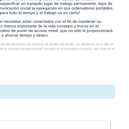
specificar un tranquilo lugar de trabajo permanente, lejos de
omunicación social la navegación en sus ordenadores portátiles,
ara todo el tiempo y el trabajo no es cierto!
re necesitan estar conectados con el fin de mantener su
 no menos importante de la vida consejos y trucos en el
ositivo de punto de acceso móvil, que no sólo le proporcionará
 a ahorrar tiempo y dinero.
 gestión del tiempo, las técnicas de gestión del tiempo, los beneficios de la vida en
jos la experiencia internacional, estudios en el extranjero consejos, que viven en el