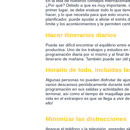
En la lista de nuestros consejos internacional
¿Por qué? Debido a que es muy importante, in
primer lugar, se debe evaluar todo lo que ti
hacer, y lo que necesita para que esto ocurr
planificador, puede ayudar a aliviar el estrés
límite y los acontecimientos y le permiten cen
Hacer itinerarios diarios
Puede ser difícil encontrar el equilibrio entr
productiva. Uno de los trabajos y estudios en
programación diaria por sí mismo y al final de
itinerario de mañana. También puede ser útil
Horario de todo, incluidas l
Algunas personas no pueden disfrutar de ajust
varios descansos periódicamente durante todo
programación en sus salidas y actividades de 
terminar, así como el tiempo de maquillaje pa
vida en el extranjero es que se llega a vivir 
ello!
Minimizar las distracciones
Apague el teléfono y la televisión, aprender