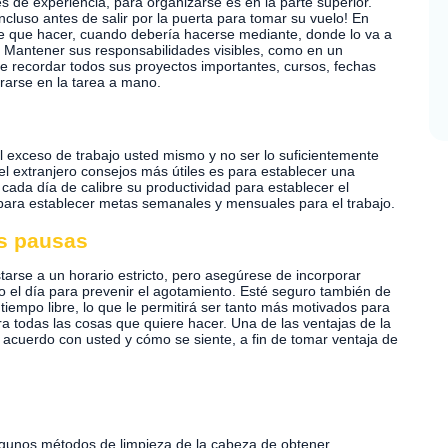
es de experiencia, para organizarse es en la parte superior.
cluso antes de salir por la puerta para tomar su vuelo! En
ene que hacer, cuando debería hacerse mediante, donde lo va a
a. Mantener sus responsabilidades visibles, como en un
 de recordar todos sus proyectos importantes, cursos, fechas
trarse en la tarea a mano.
e el exceso de trabajo usted mismo y no ser lo suficientemente
 el extranjero consejos más útiles es para establecer una
 cada día de calibre su productividad para establecer el
 para establecer metas semanales y mensuales para el trabajo.
as pausas
arse a un horario estricto, pero asegúrese de incorporar
 el día para prevenir el agotamiento. Esté seguro también de
tiempo libre, lo que le permitirá ser tanto más motivados para
ra todas las cosas que quiere hacer. Una de las ventajas de la
de acuerdo con usted y cómo se siente, a fin de tomar ventaja de
 algunos métodos de limpieza de la cabeza de obtener