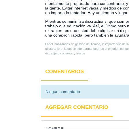
mentalmente preparado para concentrarse, y e
la gente. Evitar internet vacía y medios de c
no importa lo tentador. Hay un tiempo y lugar p
Mientras se minimiza discractions, que siemp
trabajo o la educación va. Así, el último pero
extranjero es que usted debe alquilar un disp
una conexión rápida, pero también le ayudará
Label: habilidades de gestión del tiempo, la importancia de la
el extranjero, la gestión de permanecer en el exterior, conse
extranjero consejos y trucos
COMENTARIOS
Ningún comentario
AGREGAR COMENTARIO
NOMBRE: