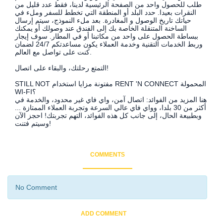
طلب للحصول واحد من الصفحة الرئيسية لدينا، فقط عدد قليل من
النقرات بعيدا. حدد البلد أو المنطقة التي تخطط للسفر وملء في
حياتك تاريخ الوصول و المغادرة. بعد ملء النموذج، سيتم إرسال
الساخنة المتنقلة الخاصة بك إلى الفندق عند وصولك أو يمكنك
ببساطة الحصول على واحد من مكاتبنا أو في المطار. سوف إيجار
وربط الخدمات التقنية وخدمة العملاء يكون مساعدتكم 24/7 لضمان
كنت على تواصل مع العالم.
التمتع رحلتك، والبقاء على اتصال!
STILL NOT مفتونة مزايا استخدام RENT 'N CONNECT المحمولة
WI-FI؟
هنا المزيد من الفوائد: اتصال آمن، واي فاي غير محدود، والخدمة في
أكثر من 30 بلدا، وواي فاي عالي السرعة وتجربة العملاء الممتازة ...
وبطبيعة الحال، إلى جانب كل هذه الفوائد، التهم تجربتك! احجز الآن
وسيتم فتنت!
COMMENTS
No Comment
ADD COMMENT