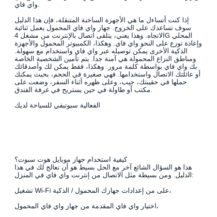
واي فاي.
إذا كنت أتساءل ما هي الأجهزة الساخنة المتنقلة، فإن هذا الدليل
سوف تساعدك على الخروج. جهاز واي فاي المحمول يعمل ثنائية
الاتجاه. وهذا يعني، يتلقى اتصال بالإنترنت من مشغل 4G المحلي
وإعادة توزع على النحو واي فاي. وهكذا، الكمبيوتر المحمول والأجهزة
الذكية الأخرى يمكن توصيله عبر واي فاي واستخدام مع سهولة.
ومناطق النزاع المحمولة هي آمنة جدا. يتم تأمين الشخصية الخاصة
بك واي فاي بواسطة كلمة مرور. وهكذا، فقط يمكن لك وأصدقائك
أو عائلتك الاتصال واستخدامها. فهي صغيرة في الحجم، بحيث يمكنك
حملها في حقيبتك، جيب، وعلى ظهره أثناء السفر، وضعت على
مكتب أو طاولة في حين يستريح في غرفة الفندق.
الفعالية سبوتيفي للسياحة لديك
كيفية استخدام جهاز موبايل هوت سبوت؟
هذا هو السؤال الشائع آخر مع الحل بسيط هو أن نعالج لك في هذا
الدليل. ومن بسيطة مثل الاتصال من إنترنت واي فاي في المنزل:
تشغيل Wi-Fi على من إعدادات جهازك المحمول / الذكية،
اختيار واي فاي المقدمة من جهاز واي فاي المحمول،