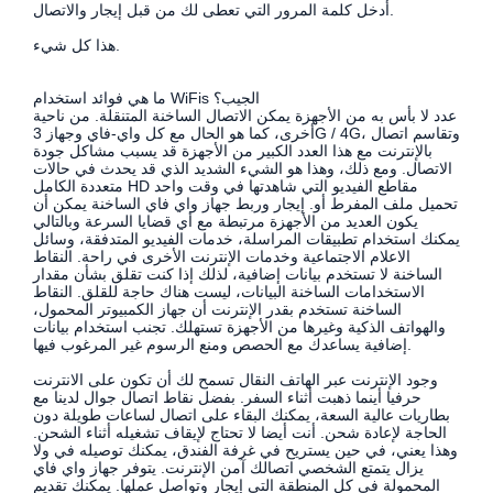
أدخل كلمة المرور التي تعطى لك من قبل إيجار والاتصال.
هذا كل شيء.
ما هي فوائد استخدام WiFis الجيب؟
عدد لا بأس به من الأجهزة يمكن الاتصال الساخنة المتنقلة. من ناحية
أخرى، كما هو الحال مع كل واي-فاي وجهاز 3G / 4G، وتقاسم اتصال
بالإنترنت مع هذا العدد الكبير من الأجهزة قد يسبب مشاكل جودة
الاتصال. ومع ذلك، وهذا هو الشيء الشديد الذي قد يحدث في حالات
متعددة الكامل HD مقاطع الفيديو التي شاهدتها في وقت واحد
تحميل ملف المفرط أو. إيجار وربط جهاز واي فاي الساخنة يمكن أن
يكون العديد من الأجهزة مرتبطة مع أي قضايا السرعة وبالتالي
يمكنك استخدام تطبيقات المراسلة، خدمات الفيديو المتدفقة، وسائل
الاعلام الاجتماعية وخدمات الإنترنت الأخرى في راحة. النقاط
الساخنة لا تستخدم بيانات إضافية، لذلك إذا كنت تقلق بشأن مقدار
الاستخدامات الساخنة البيانات، ليست هناك حاجة للقلق. النقاط
الساخنة تستخدم بقدر الإنترنت أن جهاز الكمبيوتر المحمول،
والهواتف الذكية وغيرها من الأجهزة تستهلك. تجنب استخدام بيانات
إضافية يساعدك مع الحصص ومنع الرسوم غير المرغوب فيها.
وجود الإنترنت عبر الهاتف النقال تسمح لك أن تكون على الانترنت
حرفيا أينما ذهبت أثناء السفر. بفضل نقاط اتصال جوال لدينا مع
بطاريات عالية السعة، يمكنك البقاء على اتصال لساعات طويلة دون
الحاجة لإعادة شحن. أنت أيضا لا تحتاج لإيقاف تشغيله أثناء الشحن.
وهذا يعني، في حين يستريح في غرفة الفندق، يمكنك توصيله في ولا
يزال يتمتع الشخصي اتصالك آمن الإنترنت. يتوفر جهاز واي فاي
المحمولة في كل المنطقة التي إيجار وتواصل عملها. يمكنك تقديم