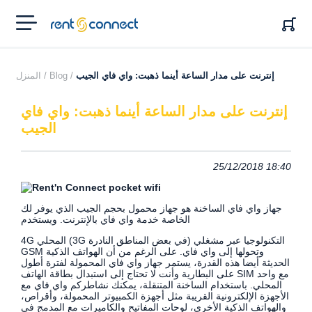
RENT'N
CONNECT
إنترنت على مدار الساعة أينما ذهبت: واي فاي الجيب
Blog /
المنزل /
إنترنت على مدار الساعة أينما ذهبت: واي فاي
الجيب
25/12/2018 18:40
جهاز واي فاي الساخنة هو جهاز محمول بحجم الجيب الذي يوفر لك
الخاصة خدمة واي فاي بالإنترنت. ويستخدم
4G المحلي (3G في بعض المناطق النادرة) التكنولوجيا عبر مشغلي
GSM وتحولها إلى واي فاي. على الرغم من أن الهواتف الذكية
الحديثة أيضا هذه القدرة، يستمر جهاز واي فاي المحمولة لفترة أطول
على البطارية وأنت لا تحتاج إلى استبدال بطاقة الهاتف SIM مع واحد
المحلي. باستخدام الساخنة المتنقلة، يمكنك نشاطركم واي فاي مع
الأجهزة الإلكترونية القريبة مثل أجهزة الكمبيوتر المحمولة، وأقراص،
والهواتف الذكية الأخرى، لوحات المفاتيح والكاميرات مع المدمج في