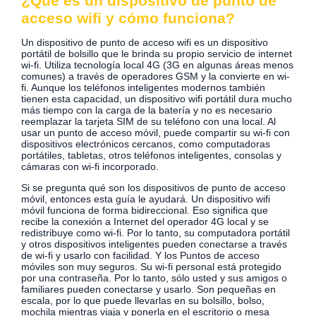
¿Qué es un dispositivo de punto de
acceso wifi y cómo funciona?
Un dispositivo de punto de acceso wifi es un dispositivo
portátil de bolsillo que le brinda su propio servicio de internet
wi-fi. Utiliza tecnología local 4G (3G en algunas áreas menos
comunes) a través de operadores GSM y la convierte en wi-
fi. Aunque los teléfonos inteligentes modernos también
tienen esta capacidad, un dispositivo wifi portátil dura mucho
más tiempo con la carga de la batería y no es necesario
reemplazar la tarjeta SIM de su teléfono con una local. Al
usar un punto de acceso móvil, puede compartir su wi-fi con
dispositivos electrónicos cercanos, como computadoras
portátiles, tabletas, otros teléfonos inteligentes, consolas y
cámaras con wi-fi incorporado.
Si se pregunta qué son los dispositivos de punto de acceso
móvil, entonces esta guía le ayudará. Un dispositivo wifi
móvil funciona de forma bidireccional. Eso significa que
recibe la conexión a Internet del operador 4G local y se
redistribuye como wi-fi. Por lo tanto, su computadora portátil
y otros dispositivos inteligentes pueden conectarse a través
de wi-fi y usarlo con facilidad. Y los Puntos de acceso
móviles son muy seguros. Su wi-fi personal está protegido
por una contraseña. Por lo tanto, sólo usted y sus amigos o
familiares pueden conectarse y usarlo. Son pequeñas en
escala, por lo que puede llevarlas en su bolsillo, bolso,
mochila mientras viaja y ponerla en el escritorio o mesa