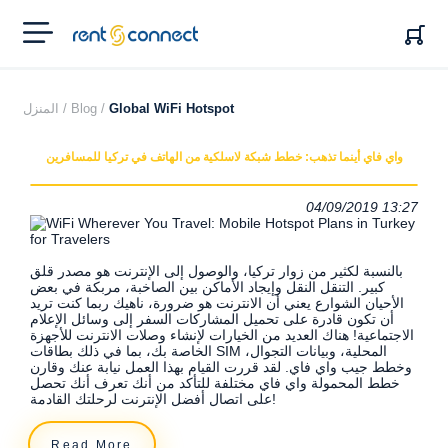
RENT'N
CONNECT
Global WiFi Hotspot
Blog /
المنزل /
واي فاي أينما تذهب: خطط شبكة لاسلكية من الهاتف في تركيا للمسافرين
04/09/2019 13:27
بالنسبة لكثير من زوار تركيا، والوصول إلى الإنترنت هو مصدر قلق
كبير. التنقل النقل وإيجاد الأماكن بين الصاخبة، مربكة في بعض
الأحيان الشوارع يعني أن الانترنت هو ضرورة، ناهيك ربما كنت تريد
أن تكون قادرة على تحميل المشاركات السفر إلى وسائل الإعلام
الاجتماعية! هناك العديد من الخيارات لإنشاء وصلات الانترنت للأجهزة
الخاصة بك، بما في ذلك بطاقات SIM المحلية، وبيانات التجوال،
وخطط جيب واي فاي. لقد قررت القيام بهذا العمل نيابة عنك وقارن
خطط المحمولة واي فاي مختلفة للتأكد من أنك تعرف أنك تحصل
على اتصال أفضل الإنترنت لرحلتك القادمة!
Read More