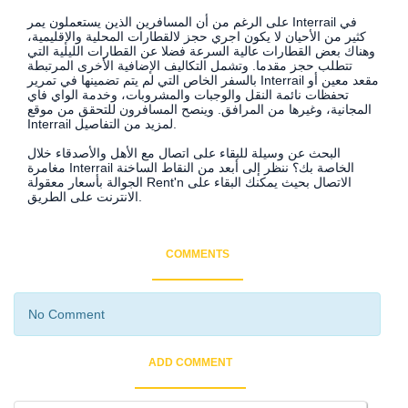
على الرغم من أن المسافرين الذين يستعملون يمر Interrail في
كثير من الأحيان لا يكون اجري حجز لالقطارات المحلية والإقليمية،
وهناك بعض القطارات عالية السرعة فضلا عن القطارات الليلية التي
تتطلب حجز مقدما. وتشمل التكاليف الإضافية الأخرى المرتبطة
بالسفر الخاص التي لم يتم تضمينها في تمرير Interrail مقعد معين أو
تحفظات نائمة النقل والوجبات والمشروبات، وخدمة الواي فاي
المجانية، وغيرها من المرافق. وينصح المسافرون للتحقق من موقع
Interrail لمزيد من التفاصيل.
البحث عن وسيلة للبقاء على اتصال مع الأهل والأصدقاء خلال
مغامرة Interrail الخاصة بك؟ ننظر إلى أبعد من النقاط الساخنة
الجوالة بأسعار معقولة Rent'n الاتصال بحيث يمكنك البقاء على
الانترنت على الطريق.
COMMENTS
No Comment
ADD COMMENT