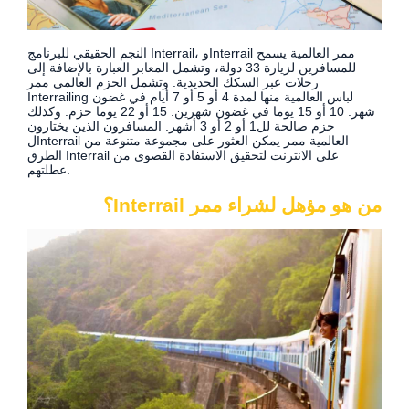
النجم الحقيقي للبرنامج Interrail، وInterrail ممر العالمية يسمح
للمسافرين لزيارة 33 دولة، وتشمل المعابر العبارة بالإضافة إلى
رحلات عبر السكك الحديدية. وتشمل الحزم العالمي ممر
Interrailing لباس العالمية منها لمدة 4 أو 5 أو 7 أيام في غضون
شهر. 10 أو 15 يوما في غضون شهرين. 15 أو 22 يوما حزم. وكذلك
حزم صالحة لل1 أو 2 أو 3 أشهر. المسافرون الذين يختارون
لInterrail العالمية ممر يمكن العثور على مجموعة متنوعة من
الطرق Interrail على الانترنت لتحقيق الاستفادة القصوى من
عطلتهم.
من هو مؤهل لشراء ممر Interrail؟