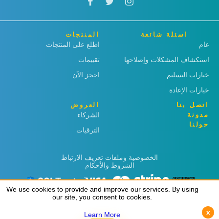
اسئلة شائعة
المنتجات
عام
اطلع على المنتجات
استكشاف المشكلات وإصلاحها
تقييمات
خيارات التسليم
احجز الآن
خيارات الإعادة
اتصل بنا
العروض
مدونة
الشركاء
حولنا
الترقيات
الخصوصية وملفات تعريف الارتباط
الشروط والأحكام
We use cookies to provide and improve our services. By using
We use cookies to provide and improve our services. By using
our site, you consent to cookies.
our site, you consent to cookies.
x
x
Learn More
Learn More