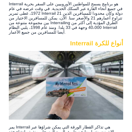
Interrail هو برنامج يسمح للمواطنين الأوروبيين على السفر بحرية
في جميع أنحاء القارة عبر السكك الحديدية. في وقت عرضه في عام
1972، غطى تمرير Interrail 21 دولة وكان محدودا للمسافرين الذين
تتراوح أعمارهم 21 والأصغر سنا. الآن، يمكن للمسافرين الاختيار من
بين مجموعة متنوعة من Interrailing الطرق المؤدية إلى أكثر من
40،000 وجهة في 33 بلدا. ومنذ عام 1998، يلبي النظام Interrail
أيضا للمسافرين من جميع الأعمار.
أنواع للكرة Interrail
يمر Interrail هي تذاكر القطار الورقة التي يمكن شراؤها عبر
الإنترنت وتسليمها عن طريق البريد المسجل. منذ يتم إنشاء هذه