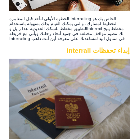
الخطوة الأولى لتأخذ قبل المغامرة Interrailing الخاص بك هو
التخطيط لمسارك، والتي يمكنك القيام بذلك بسهولة باستخدام
التطبيق مخطط للسكك الحديدية. هذا رايل وInterrail مخطط يتيح
لك تنظيم مواقف مختلفة في جميع أنحاء رحلتك ويأتي مع خريطة
Interrailing في متناول اليد لمساعدتك على معرفة أين أنت ذاهب.
إبداء تحفظات Interrail