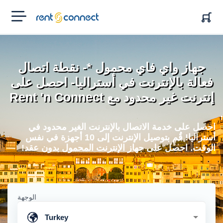
RENT'N
CONNECT
جهاز واي فاي محمول *- نقطة اتصال
فعالة بالإنترنت في أستراليا- احصل على
إنترنت غير محدود مع Rent 'n Connect
احصل على خدمة الاتصال بالإنترنت الغير محدود في
أستراليا! قُم بتوصيل الإنترنت إلى 10 أجهزة في نفس
الوقت. احصل على جهاز الإنترنت المحمول بدون عقد!
الوجهة
Turkey