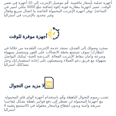
أجهزة عملية بأسعار تنافسية. قُم بتوصيل الإنترنت إلى 10 أجهزة في نفس
الوقت. تتميز أجهزتنا ببطارية قوية (قوة إضافية تبلغ 5000 مللي أمبير في
الساعة). توفر أجهزة الإنترنت المحمولة الخاصة بنا اتصال سريع وفعال
وغير محدود بالإنترنت في أستراليا
أجهزة موفرة للوقت
بمجرد وصولك إلى الفندق، ستجد خدمة الإنترنت المُقدمة من خلالنا في
انتظارك! سوف تستمتع بخطة الاتصالات على الفور وستتصل بسهولة
وسرعة وأمان بنقاط الإنترنت الفعالة. الدردشة الحية- يُمكنك التواصل
بسهولة مع فريق دعم العملاء وسيعملون على إجابة استفساراتك وحل
مشاكلك أستراليا
لا مزيد من التجوال
تجنب رسوم التجوال الباهظة وقُم باستخدام أجهزة الواي فاي المحمولة.
مع أجهزتنا المحمولة لن تضطر إلى دفع فواتير باهظة بشكل مُفاجئ!
استمتع بتقنية 4G سريعة وآمنة وبدون انقطاع وبأسعار معقولة في
أستراليا