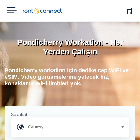
RENT'N
CONNECT
Pondicherry Workation - Her
Yerden Çalışın
Pondicherry workation için dedike cep WiFi ve
eSIM. Video görüşmelerine yetecek hız,
konaklama WiFi limitleri yok.
Seyahat: