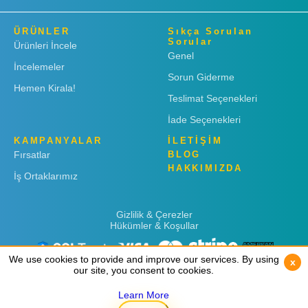
ÜRÜNLER
Sıkça Sorulan
Sorular
Ürünleri İncele
Genel
İncelemeler
Sorun Giderme
Hemen Kirala!
Teslimat Seçenekleri
İade Seçenekleri
KAMPANYALAR
İLETİŞİM
Fırsatlar
BLOG
HAKKIMIZDA
İş Ortaklarımız
Gizlilik & Çerezler
Hükümler & Koşullar
We use cookies to provide and improve our services. By using
We use cookies to provide and improve our services. By using
x
x
our site, you consent to cookies.
our site, you consent to cookies.
Learn More
Learn More