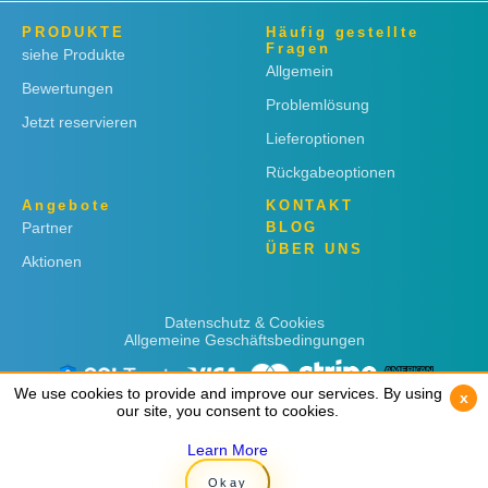
PRODUKTE
Häufig gestellte
Fragen
siehe Produkte
Allgemein
Bewertungen
Problemlösung
Jetzt reservieren
Lieferoptionen
Rückgabeoptionen
Angebote
KONTAKT
Partner
BLOG
ÜBER UNS
Aktionen
Datenschutz & Cookies
Allgemeine Geschäftsbedingungen
We use cookies to provide and improve our services. By using
We use cookies to provide and improve our services. By using
x
x
our site, you consent to cookies.
our site, you consent to cookies.
Learn More
Learn More
Copyright © 2019
Rent 'n Connect
Okay
Okay