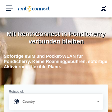
RENT'N
CONNECT
Mit RentnConnect in Pondicherry
verbunden bleiben
Sofortige eSIM und Pocket-WLAN fur
Pondicherry. Keine Roaminggebuhren, sofortige
Aktivierung, flexible Plane.
Reiseziel: