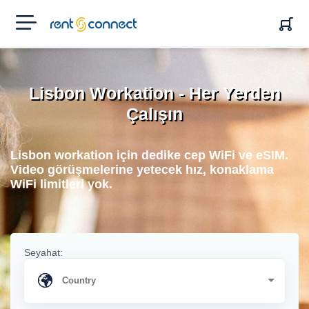
RENT'N
CONNECT
Lisbon Workation - Her Yerden
Çalışın
Lisbon workation için dedike cep WiFi ve eSIM.
Video görüşmelerine yetecek hız, konaklama
WiFi limitleri yok.
Seyahat: