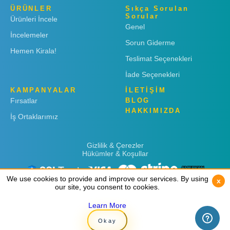
ÜRÜNLER
Sıkça Sorulan
Sorular
Ürünleri İncele
Genel
İncelemeler
Sorun Giderme
Hemen Kirala!
Teslimat Seçenekleri
İade Seçenekleri
KAMPANYALAR
İLETİŞİM
Fırsatlar
BLOG
HAKKIMIZDA
İş Ortaklarımız
Gizlilik & Çerezler
Hükümler & Koşullar
We use cookies to provide and improve our services. By using
We use cookies to provide and improve our services. By using
x
x
our site, you consent to cookies.
our site, you consent to cookies.
Learn More
Learn More
Copyright © 2019
Rent 'n Connect
Okay
Okay