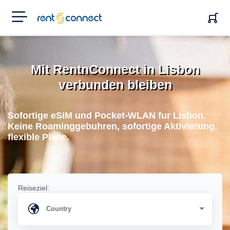
RENT'N
CONNECT
Mit RentnConnect in Lisbon
verbunden bleiben
Sofortige eSIM und Pocket-WLAN fur Lisbon.
Keine Roaminggebuhren, sofortige Aktivierung,
flexible Plane.
Reiseziel: