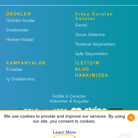
ÜRÜNLER
Sıkça Sorulan
Sorular
Ürünleri İncele
Genel
İncelemeler
Sorun Giderme
Hemen Kirala!
Teslimat Seçenekleri
İade Seçenekleri
KAMPANYALAR
İLETİŞİM
Fırsatlar
BLOG
HAKKIMIZDA
İş Ortaklarımız
Gizlilik & Çerezler
Hükümler & Koşullar
We use cookies to provide and improve our services. By using
We use cookies to provide and improve our services. By using
x
x
our site, you consent to cookies.
our site, you consent to cookies.
Learn More
Learn More