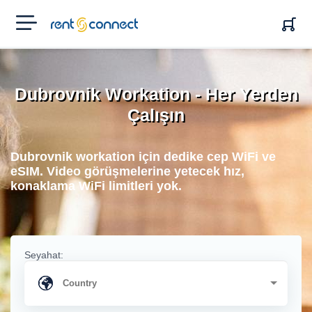
RENT'N
CONNECT
Dubrovnik Workation - Her Yerden
Çalışın
Dubrovnik workation için dedike cep WiFi ve
eSIM. Video görüşmelerine yetecek hız,
konaklama WiFi limitleri yok.
Seyahat: