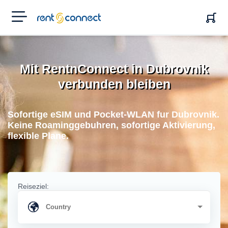
RENT'N
CONNECT
Mit RentnConnect in Dubrovnik
verbunden bleiben
Sofortige eSIM und Pocket-WLAN fur Dubrovnik.
Keine Roaminggebuhren, sofortige Aktivierung,
flexible Plane.
Reiseziel: