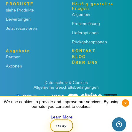
PRODUKTE
Häufig gestellte
Fragen
siehe Produkte
Allgemein
Bewertungen
Problemlösung
Jetzt reservieren
Lieferoptionen
Rückgabeoptionen
Angebote
KONTAKT
Partner
BLOG
ÜBER UNS
Aktionen
Datenschutz & Cookies
Allgemeine Geschäftsbedingungen
We use cookies to provide and improve our services. By using
We use cookies to provide and improve our services. By using
x
x
our site, you consent to cookies.
our site, you consent to cookies.
Learn More
Learn More
Copyright © 2019
Rent 'n Connect
Okay
Okay