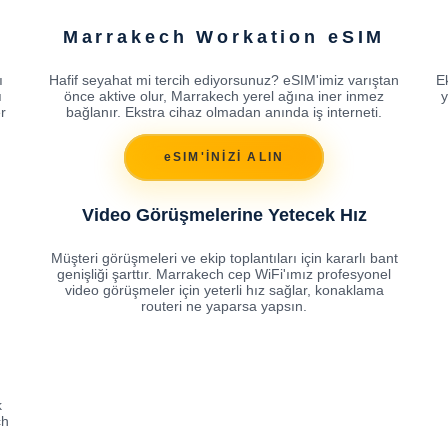
Marrakech Workation eSIM
ı
Hafif seyahat mi tercih ediyorsunuz? eSIM'imiz varıştan
E
ı
önce aktive olur, Marrakech yerel ağına iner inmez
y
r
bağlanır. Ekstra cihaz olmadan anında iş interneti.
eSIM'İNİZİ ALIN
Video Görüşmelerine Yetecek Hız
Müşteri görüşmeleri ve ekip toplantıları için kararlı bant
genişliği şarttır. Marrakech cep WiFi'ımız profesyonel
video görüşmeler için yeterli hız sağlar, konaklama
routeri ne yaparsa yapsın.
k
ch
.