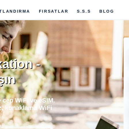
ATLANDIRMA
FIRSATLAR
S.S.S
BLOG
ation -
şın
 cep WiFi ve eSIM.
z, konaklama WiFi