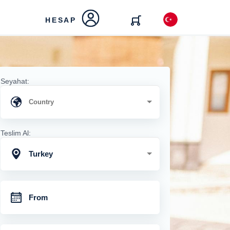
HESAP
Seyahat:
Teslim Al:
Turkey