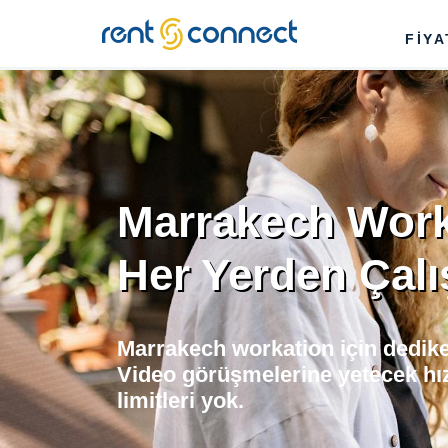
RENT'N
FİY
CONNECT
Marrakech Work
Her Yerden Çalı
Marrakech workation için dedike
Video görüşmelerine yetecek hı
limitleri yok.