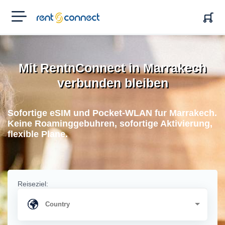
RENT'N
CONNECT
Mit RentnConnect in Marrakech
verbunden bleiben
Sofortige eSIM und Pocket-WLAN fur Marrakech.
Keine Roaminggebuhren, sofortige Aktivierung,
flexible Plane.
Reiseziel: