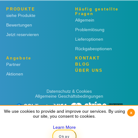
PRODUKTE
Häufig gestellte
Fragen
siehe Produkte
Allgemein
Bewertungen
Problemlösung
Jetzt reservieren
Lieferoptionen
Rückgabeoptionen
Angebote
KONTAKT
Partner
BLOG
ÜBER UNS
Aktionen
Datenschutz & Cookies
Allgemeine Geschäftsbedingungen
We use cookies to provide and improve our services. By using
We use cookies to provide and improve our services. By using
x
x
our site, you consent to cookies.
our site, you consent to cookies.
Learn More
Learn More
Copyright © 2019
Rent 'n Connect
Okay
Okay