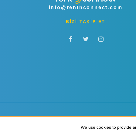
info@rentnconnect.com
BİZİ TAKİP ET
Gizlilik & Çerezler
Hükümler & Koşullar
We use cookies to provide an
We use cookies to provide an