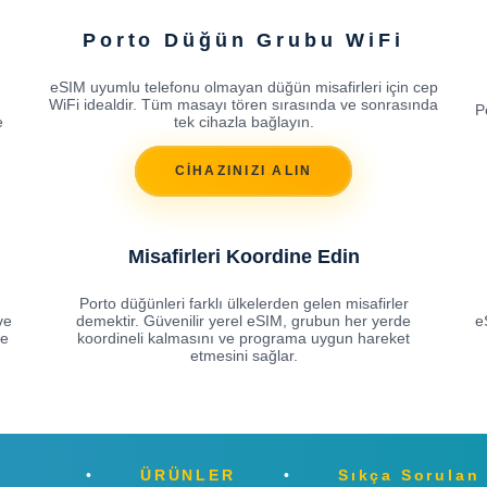
Porto Düğün Grubu WiFi
eSIM uyumlu telefonu olmayan düğün misafirleri için cep
WiFi idealdir. Tüm masayı tören sırasında ve sonrasında
P
e
tek cihazla bağlayın.
CİHAZINIZI ALIN
Misafirleri Koordine Edin
Porto düğünleri farklı ülkelerden gelen misafirler
ve
demektir. Güvenilir yerel eSIM, grubun her yerde
e
me
koordineli kalmasını ve programa uygun hareket
etmesini sağlar.
ÜRÜNLER
Sıkça Sorulan