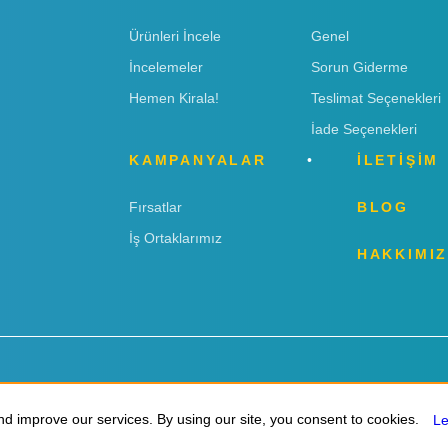
Ürünleri İncele
Genel
İncelemeler
Sorun Giderme
Hemen Kirala!
Teslimat Seçenekleri
İade Seçenekleri
KAMPANYALAR
İLETİŞİM
Fırsatlar
BLOG
İş Ortaklarımız
HAKKIMI
d improve our services. By using our site, you consent to cookies.
d improve our services. By using our site, you consent to cookies.
L
L