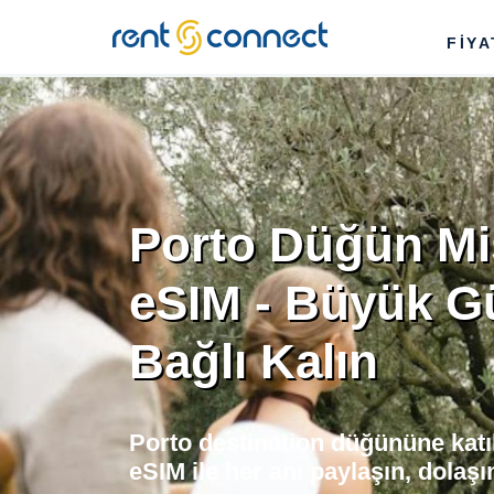
RENT'N
FİY
CONNECT
Porto Düğün Mis
eSIM - Büyük 
Bağlı Kalın
Porto destination düğününe kat
eSIM ile her anı paylaşın, dolaşı