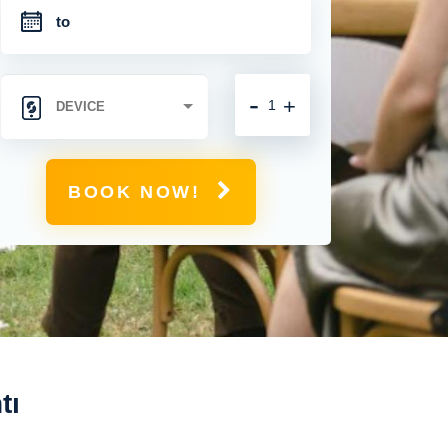
-
+
BOOK NOW!
tı