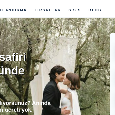
ATLANDIRMA
FIRSATLAR
S.S.S
BLOG
afiri
Günde
ılıyorsunuz? Anında
m ücreti yok.