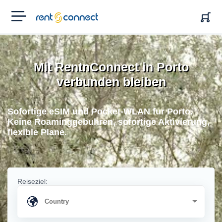
RENT'N
CONNECT
Mit RentnConnect in Porto
verbunden bleiben
Sofortige eSIM und Pocket-WLAN fur Porto.
Keine Roaminggebuhren, sofortige Aktivierung,
flexible Plane.
Reiseziel: