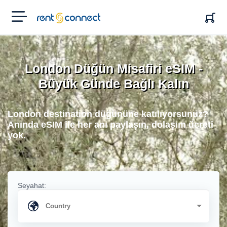
RENT'N
CONNECT
London Düğün Misafiri eSIM -
Büyük Günde Bağlı Kalın
London destination düğününe katılıyorsunuz?
Anında eSIM ile her anı paylaşın, dolaşım ücreti
yok.
Seyahat: