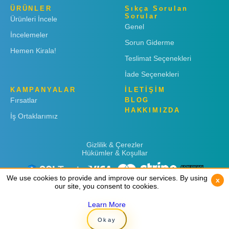
ÜRÜNLER
Sıkça Sorulan
Sorular
Ürünleri İncele
Genel
İncelemeler
Sorun Giderme
Hemen Kirala!
Teslimat Seçenekleri
İade Seçenekleri
KAMPANYALAR
İLETİŞİM
Fırsatlar
BLOG
HAKKIMIZDA
İş Ortaklarımız
Gizlilik & Çerezler
Hükümler & Koşullar
We use cookies to provide and improve our services. By using
We use cookies to provide and improve our services. By using
x
x
our site, you consent to cookies.
our site, you consent to cookies.
Learn More
Learn More
Copyright © 2019
Rent 'n Connect
Okay
Okay