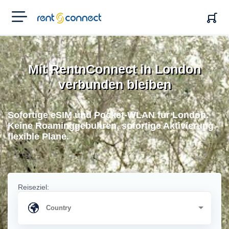
RENT'N
CONNECT
Mit RentnConnect in London
verbunden bleiben
Sofortige eSIM und Pocket-WLAN fur London.
Keine Roaminggebuhren, sofortige Aktivierung,
flexible Plane.
Reiseziel: