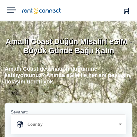
RENT'N
CONNECT
Amalfi Coast Düğün Misafiri eSIM -
Büyük Günde Bağlı Kalın
Amalfi Coast destination düğününe
katılıyorsunuz? Anında eSIM ile her anı paylaşın,
dolaşım ücreti yok.
Seyahat: