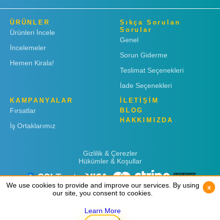
ÜRÜNLER
Sıkça Sorulan
Sorular
Ürünleri İncele
Genel
İncelemeler
Sorun Giderme
Hemen Kirala!
Teslimat Seçenekleri
İade Seçenekleri
KAMPANYALAR
İLETİŞİM
Fırsatlar
BLOG
HAKKIMIZDA
İş Ortaklarımız
Gizlilik & Çerezler
Hükümler & Koşullar
We use cookies to provide and improve our services. By using
We use cookies to provide and improve our services. By using
x
x
our site, you consent to cookies.
our site, you consent to cookies.
Learn More
Learn More