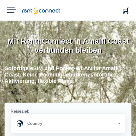
RENT'N
CONNECT
Mit RentnConnect in Amalfi Coast
verbunden bleiben
Sofortige eSIM und Pocket-WLAN fur Amalfi
Coast. Keine Roaminggebuhren, sofortige
Aktivierung, flexible Plane.
Reiseziel: