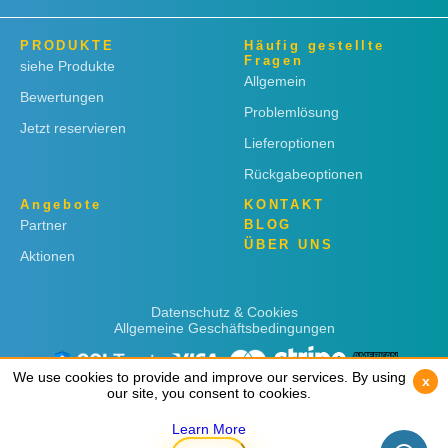
PRODUKTE
Häufig gestellte
Fragen
siehe Produkte
Allgemein
Bewertungen
Problemlösung
Jetzt reservieren
Lieferoptionen
Rückgabeoptionen
Angebote
KONTAKT
Partner
BLOG
ÜBER UNS
Aktionen
Datenschutz & Cookies
Allgemeine Geschäftsbedingungen
We use cookies to provide and improve our services. By using
We use cookies to provide and improve our services. By using
x
x
our site, you consent to cookies.
our site, you consent to cookies.
Learn More
Learn More