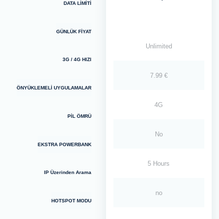
DATA LİMİTİ
GÜNLÜK FİYAT
Unlimited
3G / 4G HIZI
7.99 €
ÖNYÜKLEMELİ UYGULAMALAR
4G
PİL ÖMRÜ
No
EKSTRA POWERBANK
5 Hours
IP Üzerinden Arama
no
HOTSPOT MODU