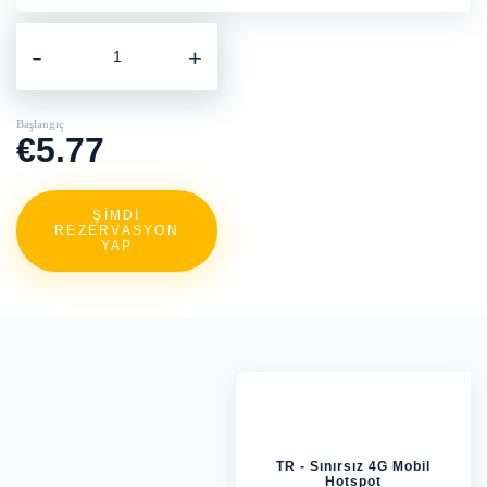
-
+
Başlangıç
€5.77
ŞİMDİ
REZERVASYON
YAP
TR - Sınırsız 4G Mobil
Hotspot