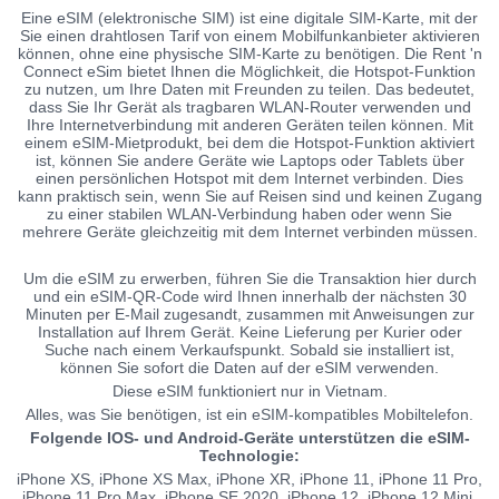
Eine eSIM (elektronische SIM) ist eine digitale SIM-Karte, mit der
Sie einen drahtlosen Tarif von einem Mobilfunkanbieter aktivieren
können, ohne eine physische SIM-Karte zu benötigen. Die Rent 'n
Connect eSim bietet Ihnen die Möglichkeit, die Hotspot-Funktion
zu nutzen, um Ihre Daten mit Freunden zu teilen. Das bedeutet,
dass Sie Ihr Gerät als tragbaren WLAN-Router verwenden und
Ihre Internetverbindung mit anderen Geräten teilen können. Mit
einem eSIM-Mietprodukt, bei dem die Hotspot-Funktion aktiviert
ist, können Sie andere Geräte wie Laptops oder Tablets über
einen persönlichen Hotspot mit dem Internet verbinden. Dies
kann praktisch sein, wenn Sie auf Reisen sind und keinen Zugang
zu einer stabilen WLAN-Verbindung haben oder wenn Sie
mehrere Geräte gleichzeitig mit dem Internet verbinden müssen.
Um die eSIM zu erwerben, führen Sie die Transaktion hier durch
und ein eSIM-QR-Code wird Ihnen innerhalb der nächsten 30
Minuten per E-Mail zugesandt, zusammen mit Anweisungen zur
Installation auf Ihrem Gerät. Keine Lieferung per Kurier oder
Suche nach einem Verkaufspunkt. Sobald sie installiert ist,
können Sie sofort die Daten auf der eSIM verwenden.
Diese eSIM funktioniert nur in Vietnam.
Alles, was Sie benötigen, ist ein eSIM-kompatibles Mobiltelefon.
Folgende IOS- und Android-Geräte unterstützen die eSIM-
Technologie:
iPhone XS, iPhone XS Max, iPhone XR, iPhone 11, iPhone 11 Pro,
iPhone 11 Pro Max, iPhone SE 2020, iPhone 12, iPhone 12 Mini,