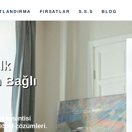
ATLANDIRMA
FIRSATLAR
S.S.S
BLOG
lk
 Bağlı
t kesintisi
eSIM çözümleri.