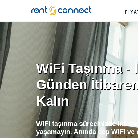
RENT'N
FİY
CONNECT
WiFi Taşınma - İ
Günden İtibaren
Kalın
WiFi taşınma sürecinizde interne
yaşamayın. Anında cep WiFi ve 