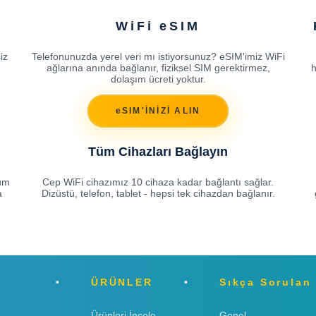
WiFi eSIM
iz
Telefonunuzda yerel veri mı istiyorsunuz? eSIM'imiz WiFi
ağlarına anında bağlanır, fiziksel SIM gerektirmez,
h
dolaşım ücreti yoktur.
eSIM'İNİZİ ALIN
Tüm Cihazları Bağlayın
lum
Cep WiFi cihazımız 10 cihaza kadar bağlantı sağlar.
a
Dizüstü, telefon, tablet - hepsi tek cihazdan bağlanır.
ÜRÜNLER
Sıkça Sorulan
Ürünleri İncele
Genel