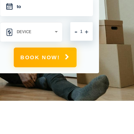
-
+
BOOK NOW!