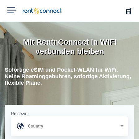
RENT'N
CONNECT
Mit RentnConnect in WiFi
verbunden bleiben
Sofortige eSIM und Pocket-WLAN fur WiFi.
Keine Roaminggebuhren, sofortige Aktivierung,
flexible Plane.
Reiseziel: