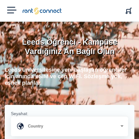
RENT'N
CONNECT
Leeds Öğrenci - Kampüse
Vardığınız An Bağlı Olun
Leeds üniversitesine yeni başlayan öğrenciler
için anında eSIM ve cep WiFi. Sözleşme yok,
esnek planlar.
Seyahat: