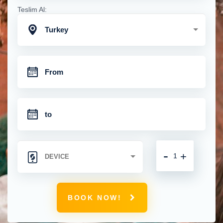
Teslim Al:
Turkey
-
+
BOOK NOW!