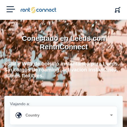
RENT'N
CONNECT
Conectado en Leeds con
RentnConnect
eSIM y WiFi de bolsillo instantaneo para Leeds.
Sin cargos de roaming, activacion instantanea,
planes flexibles.
Viajando a: