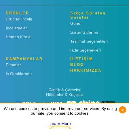
ÜRÜNLER
Sıkça Sorulan
Sorular
Ürünleri İncele
Genel
İncelemeler
Sorun Giderme
Hemen Kirala!
Teslimat Seçenekleri
İade Seçenekleri
KAMPANYALAR
İLETİŞİM
Fırsatlar
BLOG
HAKKIMIZDA
İş Ortaklarımız
Gizlilik & Çerezler
Hükümler & Koşullar
We use cookies to provide and improve our services. By using
We use cookies to provide and improve our services. By using
x
x
our site, you consent to cookies.
our site, you consent to cookies.
Learn More
Learn More