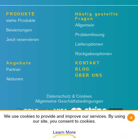
PRODUKTE
Häufig gestellte
Fragen
siehe Produkte
Allgemein
Bewertungen
Problemlösung
Jetzt reservieren
Lieferoptionen
Rückgabeoptionen
Angebote
KONTAKT
Partner
BLOG
ÜBER UNS
Aktionen
Datenschutz & Cookies
Allgemeine Geschäftsbedingungen
We use cookies to provide and improve our services. By using
We use cookies to provide and improve our services. By using
x
x
our site, you consent to cookies.
our site, you consent to cookies.
Learn More
Learn More