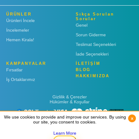
ÜRÜNLER
Sıkça Sorulan
Sorular
Ürünleri İncele
Genel
İncelemeler
Sorun Giderme
Hemen Kirala!
Teslimat Seçenekleri
İade Seçenekleri
KAMPANYALAR
İLETİŞİM
Fırsatlar
BLOG
HAKKIMIZDA
İş Ortaklarımız
Gizlilik & Çerezler
Hükümler & Koşullar
We use cookies to provide and improve our services. By using
We use cookies to provide and improve our services. By using
x
x
our site, you consent to cookies.
our site, you consent to cookies.
Learn More
Learn More