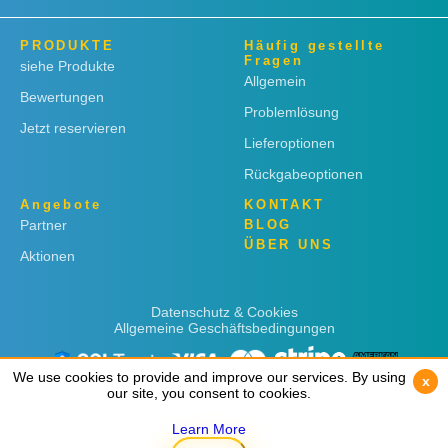
PRODUKTE
Häufig gestellte
Fragen
siehe Produkte
Allgemein
Bewertungen
Problemlösung
Jetzt reservieren
Lieferoptionen
Rückgabeoptionen
Angebote
KONTAKT
Partner
BLOG
ÜBER UNS
Aktionen
Datenschutz & Cookies
Allgemeine Geschäftsbedingungen
We use cookies to provide and improve our services. By using
We use cookies to provide and improve our services. By using
x
x
our site, you consent to cookies.
our site, you consent to cookies.
Learn More
Learn More