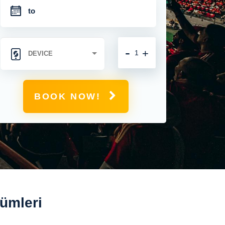
-
+
BOOK NOW!
ümleri