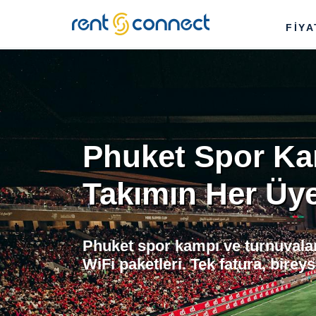
RENT'N
FİY
CONNECT
Phuket Spor Ka
Takımın Her Üye
Phuket spor kampı ve turnuvalar
WiFi paketleri. Tek fatura, bireys