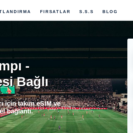
ATLANDIRMA
FIRSATLAR
S.S.S
BLOG
mpı -
si Bağlı
ı için takım eSIM ve
el bağlantı.