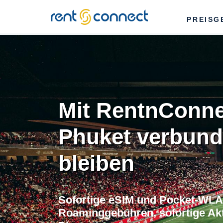
RENT'N
PREISG
CONNECT
Mit RentnConne
Phuket verbun
bleiben
Sofortige eSIM und Pocket-WLA
Roaminggebuhren, sofortige Akti