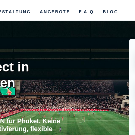
ESTALTUNG
ANGEBOTE
F.A.Q
BLOG
ct in
den
N fur Phuket. Keine
vierung, flexible