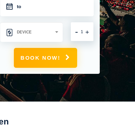
-
+
BOOK NOW!
gen