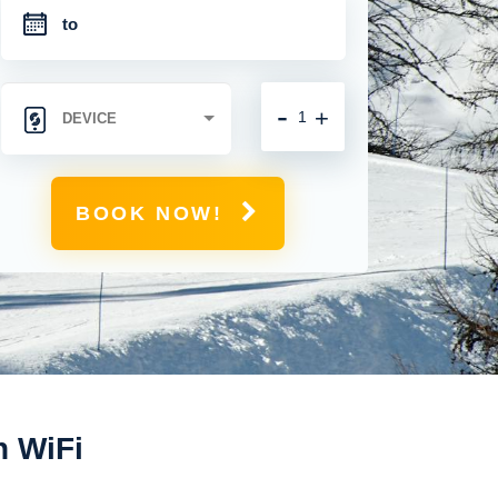
-
+
BOOK NOW!
n WiFi