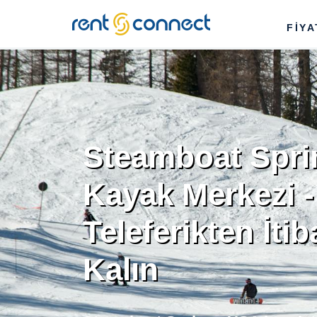
RENT'N
FİY
CONNECT
Steamboat Spr
Kayak Merkezi - 
Teleferikten İti
Kalın