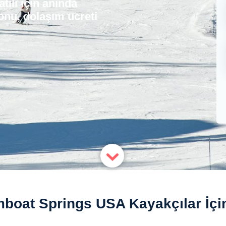
ili için anında
onu, dolaşım ücreti
boat Springs USA Kayakçılar İçi