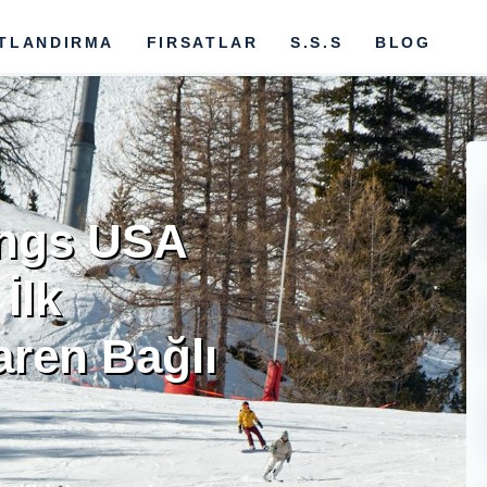
ATLANDIRMA
FIRSATLAR
S.S.S
BLOG
ings USA
İlk
baren Bağlı