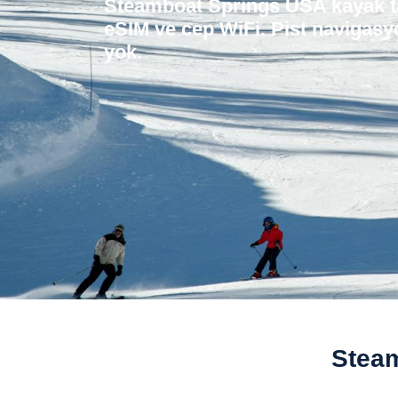
Steamboat Springs USA kayak tat
eSIM ve cep WiFi. Pist navigasy
yok.
Steam