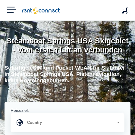
RENT'N
CONNECT
Steamboat Springs USA Skigebiet
- Vom ersten Lift an verbunden
Sofortige eSIM und Pocket-WLAN fur Skifahrer
in Steamboat Springs USA. Pistennavigation,
keine Roaminggebuhren.
Reiseziel: