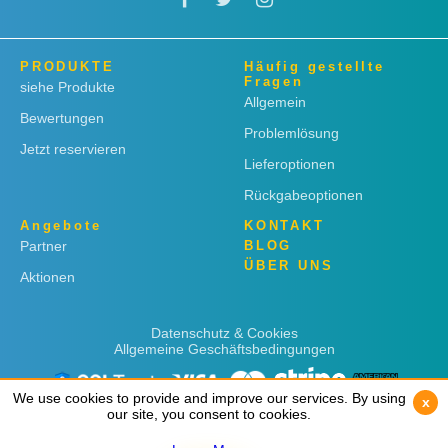
PRODUKTE
Häufig gestellte
Fragen
siehe Produkte
Allgemein
Bewertungen
Problemlösung
Jetzt reservieren
Lieferoptionen
Rückgabeoptionen
Angebote
KONTAKT
Partner
BLOG
ÜBER UNS
Aktionen
Datenschutz & Cookies
Allgemeine Geschäftsbedingungen
We use cookies to provide and improve our services. By using
We use cookies to provide and improve our services. By using
x
x
our site, you consent to cookies.
our site, you consent to cookies.