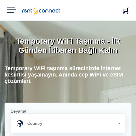
RENT'N
CONNECT
Temporary WiFi Taşınma - İlk
Günden İtibaren Bağlı Kalın
Temporary WiFi taşınma sürecinizde internet
kesintisi yaşamayın. Anında cep WiFi ve eSIM
çözümleri.
Seyahat: