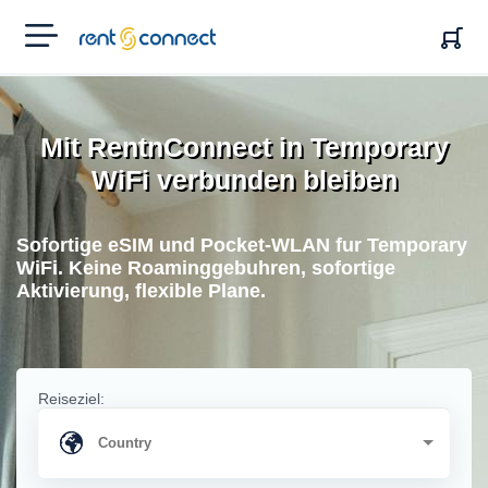
RENT'N
CONNECT
Mit RentnConnect in Temporary
WiFi verbunden bleiben
Sofortige eSIM und Pocket-WLAN fur Temporary
WiFi. Keine Roaminggebuhren, sofortige
Aktivierung, flexible Plane.
Reiseziel: