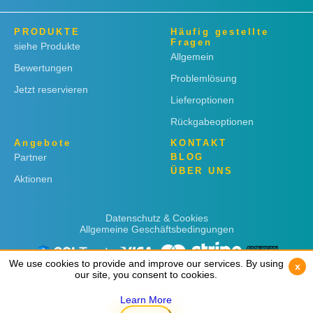
PRODUKTE
Häufig gestellte
Fragen
siehe Produkte
Allgemein
Bewertungen
Problemlösung
Jetzt reservieren
Lieferoptionen
Rückgabeoptionen
Angebote
KONTAKT
Partner
BLOG
ÜBER UNS
Aktionen
Datenschutz & Cookies
Allgemeine Geschäftsbedingungen
We use cookies to provide and improve our services. By using
We use cookies to provide and improve our services. By using
x
x
our site, you consent to cookies.
our site, you consent to cookies.
Learn More
Learn More