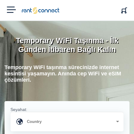
RENT'N
CONNECT
Temporary WiFi Taşınma - İlk
Günden İtibaren Bağlı Kalın
Temporary WiFi taşınma sürecinizde internet
kesintisi yaşamayın. Anında cep WiFi ve eSIM
çözümleri.
Seyahat: