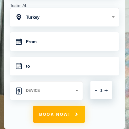
Teslim Al:
Turkey
-
+
BOOK NOW!