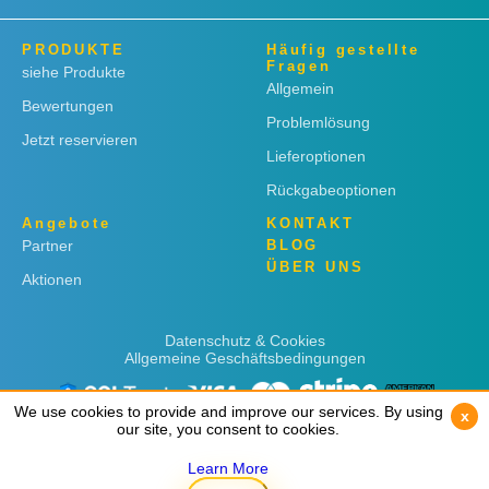
PRODUKTE
Häufig gestellte
Fragen
siehe Produkte
Allgemein
Bewertungen
Problemlösung
Jetzt reservieren
Lieferoptionen
Rückgabeoptionen
Angebote
KONTAKT
Partner
BLOG
ÜBER UNS
Aktionen
Datenschutz & Cookies
Allgemeine Geschäftsbedingungen
We use cookies to provide and improve our services. By using
We use cookies to provide and improve our services. By using
x
x
our site, you consent to cookies.
our site, you consent to cookies.
Learn More
Learn More