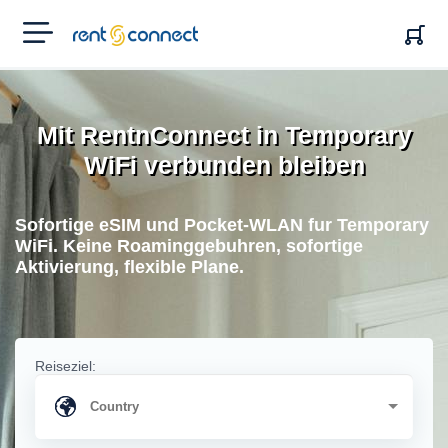
RENT'N
CONNECT
Mit RentnConnect in Temporary
WiFi verbunden bleiben
Sofortige eSIM und Pocket-WLAN fur Temporary
WiFi. Keine Roaminggebuhren, sofortige
Aktivierung, flexible Plane.
Reiseziel: