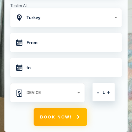
Teslim Al:
Turkey
-
+
BOOK NOW!