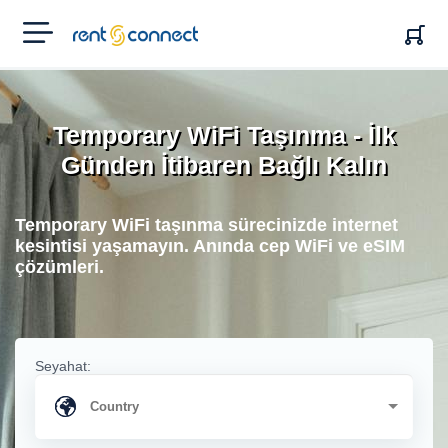
RENT'N
CONNECT
Temporary WiFi Taşınma - İlk
Günden İtibaren Bağlı Kalın
Temporary WiFi taşınma sürecinizde internet
kesintisi yaşamayın. Anında cep WiFi ve eSIM
çözümleri.
Seyahat: