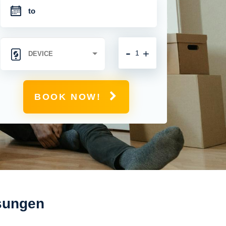
-
+
BOOK NOW!
osungen