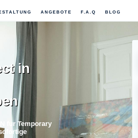
ESTALTUNG
ANGEBOTE
F.A.Q
BLOG
ct in
ben
N fur Temporary
ofortige