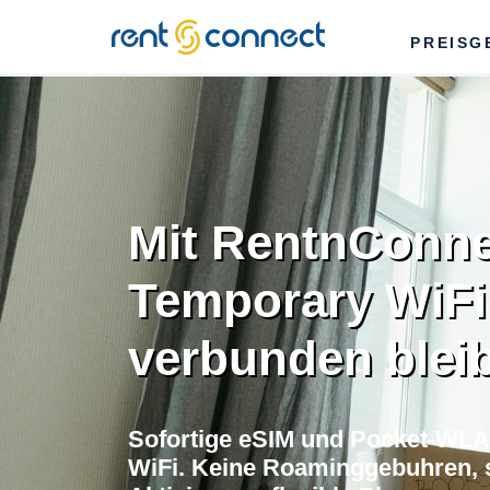
RENT'N
PREISG
CONNECT
Mit RentnConne
Temporary WiFi
verbunden blei
Sofortige eSIM und Pocket-WLA
WiFi. Keine Roaminggebuhren, s