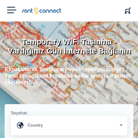
RENT'N
CONNECT
Temporary WiFi Taşınma -
Vardığınız Gün İnternete Bağlanın
Expat olarak Temporary WiFi taşınıyorsunuz?
Yerel broadband kurulana kadar anında internet
çözümleri.
Seyahat: