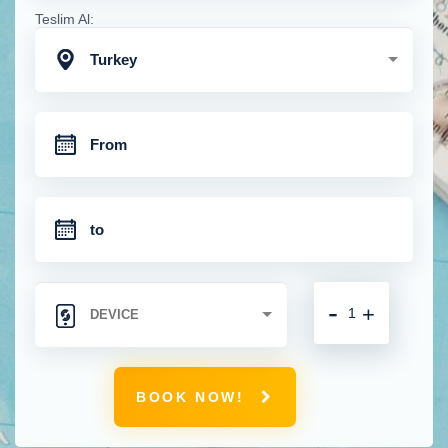
Teslim Al:
Turkey
-
+
BOOK NOW!