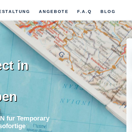
ESTALTUNG
ANGEBOTE
F.A.Q
BLOG
ct in
ben
N fur Temporary
ofortige