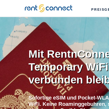
RENT'N
PREISG
CONNECT
Mit RentnConne
Temporary WiFi
verbunden blei
Sofortige eSIM und Pocket-WLA
WiFi. Keine Roaminggebuhren, s