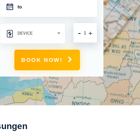
-
+
BOOK NOW!
osungen