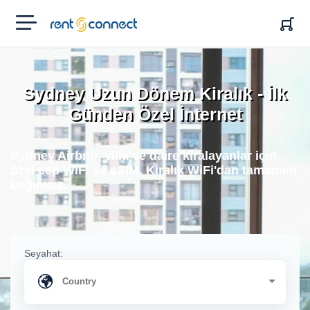
RENT'N
CONNECT
Sydney Uzun Dönem Kiralık - İlk
Günden Özel İnternet
Sydney Airbnb, villa ve daire kiralayanlar için
özel cep WiFi ve eSIM. Kiralık WiFi'dan tamamen
bağımsız.
Seyahat: