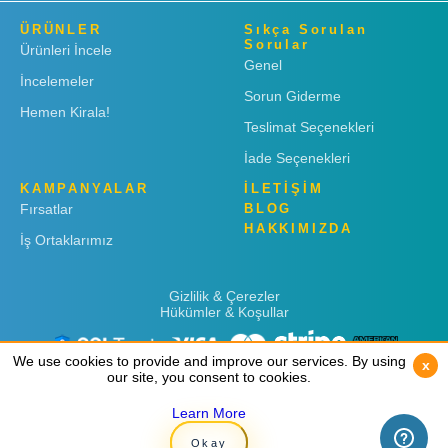
ÜRÜNLER
Sıkça Sorulan
Sorular
Ürünleri İncele
Genel
İncelemeler
Sorun Giderme
Hemen Kirala!
Teslimat Seçenekleri
İade Seçenekleri
KAMPANYALAR
İLETİŞİM
Fırsatlar
BLOG
HAKKIMIZDA
İş Ortaklarımız
Gizlilik & Çerezler
Hükümler & Koşullar
We use cookies to provide and improve our services. By using
We use cookies to provide and improve our services. By using
x
x
our site, you consent to cookies.
our site, you consent to cookies.
Learn More
Learn More
Copyright © 2019
Rent 'n Connect
Okay
Okay