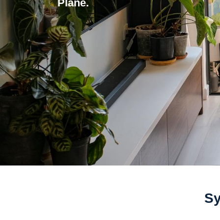
Plane.
Sy