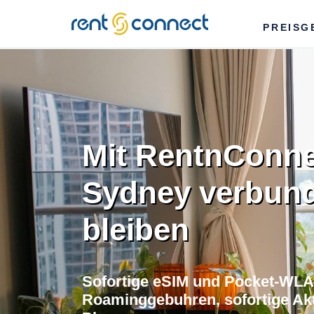
RENT'N
PREISG
CONNECT
Mit RentnConne
Sydney verbun
bleiben
Sofortige eSIM und Pocket-WLA
Roaminggebuhren, sofortige Akti