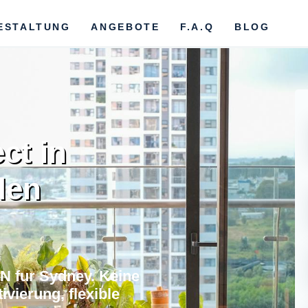
ESTALTUNG
ANGEBOTE
F.A.Q
BLOG
ct in
den
N fur Sydney. Keine
vierung, flexible