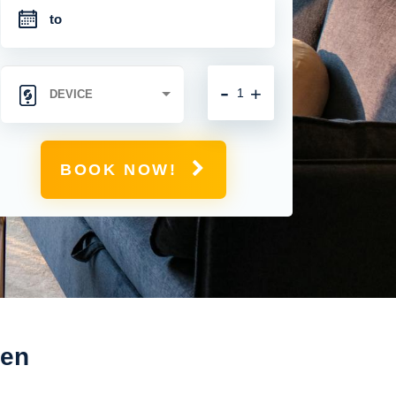
-
+
BOOK NOW!
gen