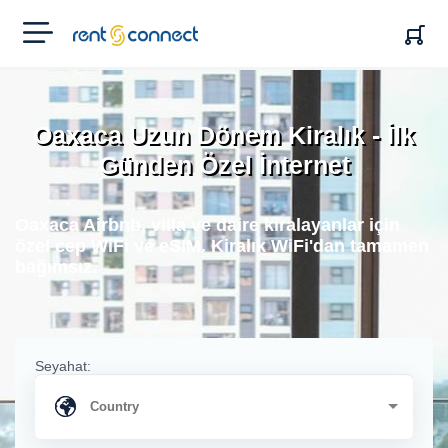
RENT'N
CONNECT
Oaxaca Uzun Dönem Kiralık - İlk
Günden Özel İnternet
Oaxaca Airbnb, villa ve daire kiralayanlar için
özel cep WiFi ve eSIM. Kiralık WiFi'dan tamamen
bağımsız.
Seyahat: