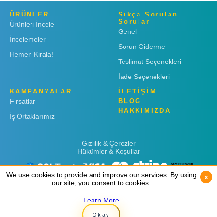
ÜRÜNLER
Sıkça Sorulan
Sorular
Ürünleri İncele
Genel
İncelemeler
Sorun Giderme
Hemen Kirala!
Teslimat Seçenekleri
İade Seçenekleri
KAMPANYALAR
İLETİŞİM
Fırsatlar
BLOG
HAKKIMIZDA
İş Ortaklarımız
Gizlilik & Çerezler
Hükümler & Koşullar
We use cookies to provide and improve our services. By using
We use cookies to provide and improve our services. By using
x
x
our site, you consent to cookies.
our site, you consent to cookies.
Learn More
Learn More
Copyright © 2019
Rent 'n Connect
Okay
Okay